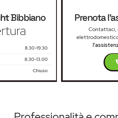
ht
Bibbiano
Prenota l'a
rtura
Contattaci, 
elettrodomestico
l'assisten
8.30-19.30
8.30-13.00
Chiuso
Professionalità e co