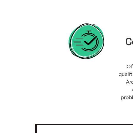
C
Of
quali
Ar
probl