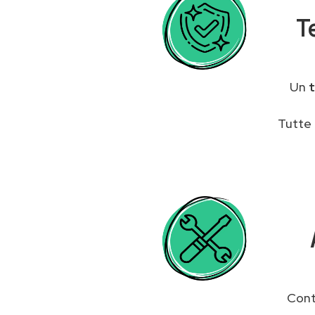
T
Un
Tutte 
Cont