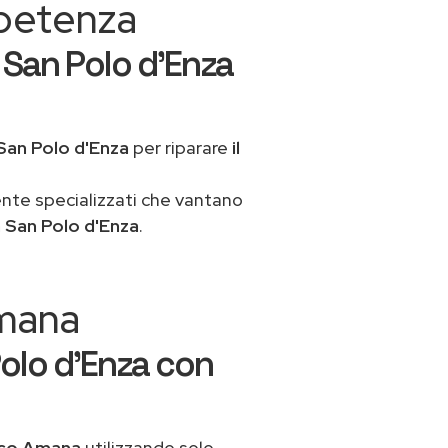
mpetenza
San Polo d'Enza
San Polo d'Enza
per riparare
il
ente specializzati che vantano
 San Polo d'Enza
.
Amana
olo d'Enza con
ico Amana
utilizzando solo