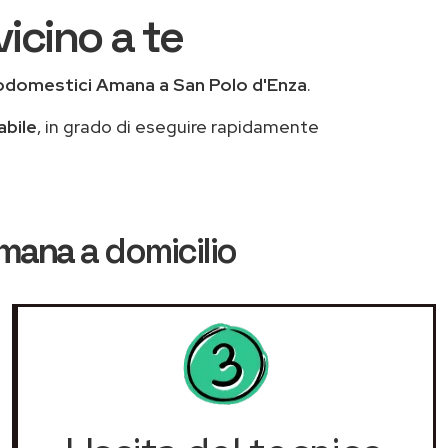
icino a te
odomestici Amana a San Polo d'Enza
.
abile
, in grado di eseguire rapidamente
Amana
a domicilio