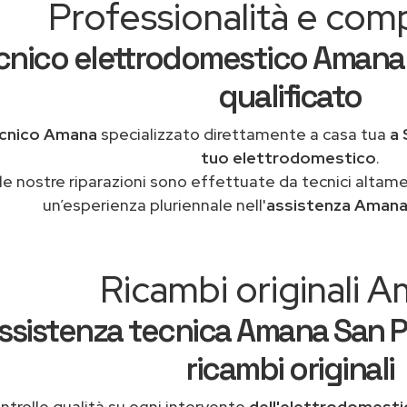
Professionalità e co
cnico elettrodomestico Amana 
qualificato
cnico Amana
specializzato direttamente a casa tua
a 
tuo elettrodomestico
.
le nostre riparazioni sono effettuate da tecnici altam
un’esperienza pluriennale nell'
assistenza Amana
Ricambi originali 
ssistenza tecnica Amana San P
ricambi originali
ntrollo qualità su ogni intervento
dell'elettrodomest