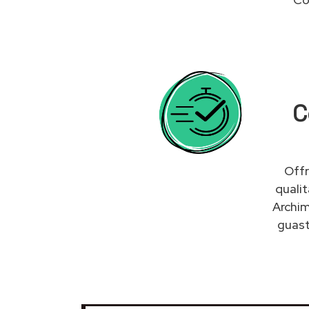
C
Offr
quali
Archim
guas