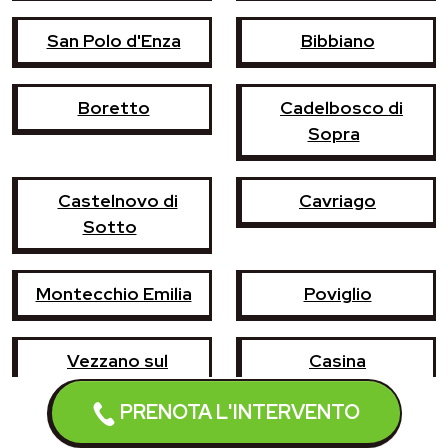
San Polo d'Enza
Bibbiano
Boretto
Cadelbosco di
Sopra
Castelnovo di
Cavriago
Sotto
Montecchio Emilia
Poviglio
Vezzano sul
Casina
Crostolo
PRENOTA L'INTERVENTO