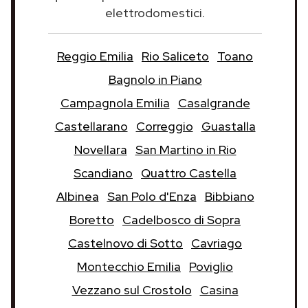
elettrodomestici.
Reggio Emilia
Rio Saliceto
Toano
Bagnolo in Piano
Campagnola Emilia
Casalgrande
Castellarano
Correggio
Guastalla
Novellara
San Martino in Rio
Scandiano
Quattro Castella
Albinea
San Polo d'Enza
Bibbiano
Boretto
Cadelbosco di Sopra
Castelnovo di Sotto
Cavriago
Montecchio Emilia
Poviglio
Vezzano sul Crostolo
Casina