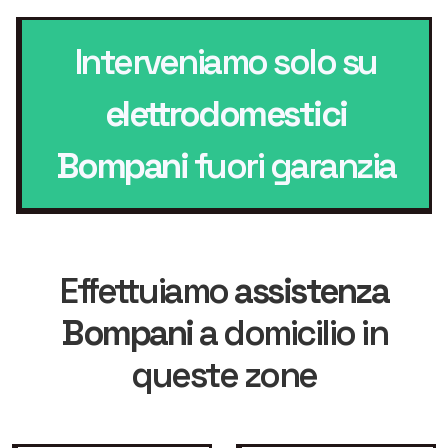
Interveniamo solo su
elettrodomestici
Bompani
fuori garanzia
Effettuiamo
assistenza
Bompani
a domicilio in
queste zone