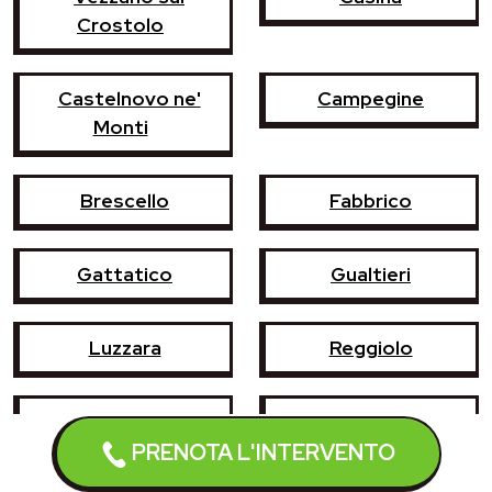
Crostolo
Castelnovo ne'
Campegine
Monti
Brescello
Fabbrico
Gattatico
Gualtieri
Luzzara
Reggiolo
Rubiera
Sant'Ilario d'Enza
PRENOTA L'INTERVENTO