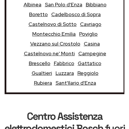
Albinea
San Polo d'Enza
Bibbiano
Boretto
Cadelbosco di Sopra
Castelnovo di Sotto
Cavriago
Montecchio Emilia
Poviglio
Vezzano sul Crostolo
Casina
Castelnovo ne' Monti
Campegine
Brescello
Fabbrico
Gattatico
Gualtieri
Luzzara
Reggiolo
Rubiera
Sant'Ilario d'Enza
Centro Assistenza
elettrodomestici Bosch
fuori