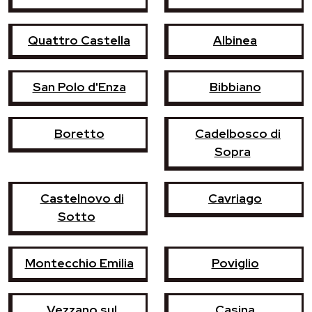
Quattro Castella
Albinea
San Polo d'Enza
Bibbiano
Boretto
Cadelbosco di
Sopra
Castelnovo di
Cavriago
Sotto
Montecchio Emilia
Poviglio
Vezzano sul
Casina