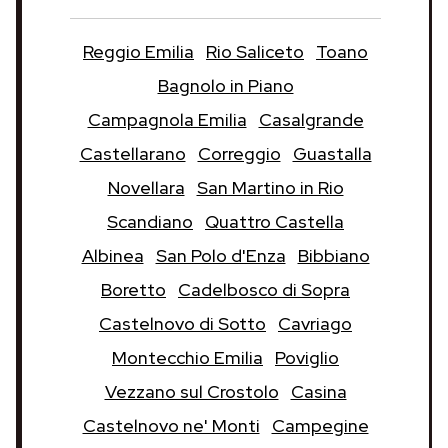
Reggio Emilia
Rio Saliceto
Toano
Bagnolo in Piano
Campagnola Emilia
Casalgrande
Castellarano
Correggio
Guastalla
Novellara
San Martino in Rio
Scandiano
Quattro Castella
Albinea
San Polo d'Enza
Bibbiano
Boretto
Cadelbosco di Sopra
Castelnovo di Sotto
Cavriago
Montecchio Emilia
Poviglio
Vezzano sul Crostolo
Casina
Castelnovo ne' Monti
Campegine