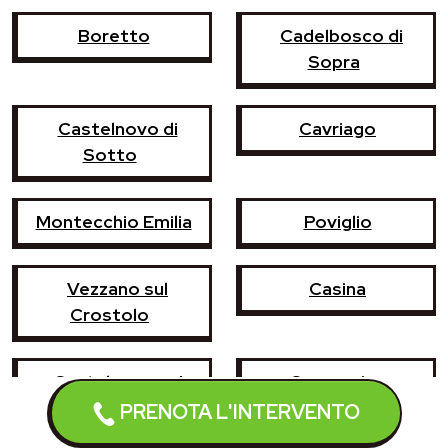
Boretto
Cadelbosco di
Sopra
Castelnovo di
Cavriago
Sotto
Montecchio Emilia
Poviglio
Vezzano sul
Casina
Crostolo
Castelnovo ne'
Campegine
Monti
PRENOTA L'INTERVENTO