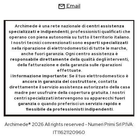
Email
Archimede è una rete nazionale di
centri assistenza
specializzati e indipendenti
, professionisti qualificati che
operano con piena autonomia su tutto il territorio italiano.
I nostri tecnici convenzionati sono
esperti specializzati
nella riparazione di elettrodomestici di tutte le marche,
anche fuori garanzia. Ogni centro assistenza è
responsabile direttamente
della qualità degli interventi,
della fatturazione e della garanzia sulle riparazioni
effettuate.
ℹ️ Informazione importante:
Se il tuo elettrodomestico è
ancora in garanzia del costruttore
, contatta
direttamente il servizio assistenza autorizzato della casa
madre per usufruire della copertura gratuita. I nostri
centri specializzati intervengono su apparecchi
fuori
garanzia
o quando preferisci un
servizio rapido e
flessibile da professionisti indipendenti
.
Archimede® 2026 All rights reserved - Numeri Primi Srl P.IVA:
IT11621120960