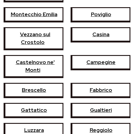
Montecchio Emilia
Poviglio
Vezzano sul
Casina
Crostolo
Castelnovo ne'
Campegine
Monti
Brescello
Fabbrico
Gattatico
Gualtieri
Luzzara
Reggiolo