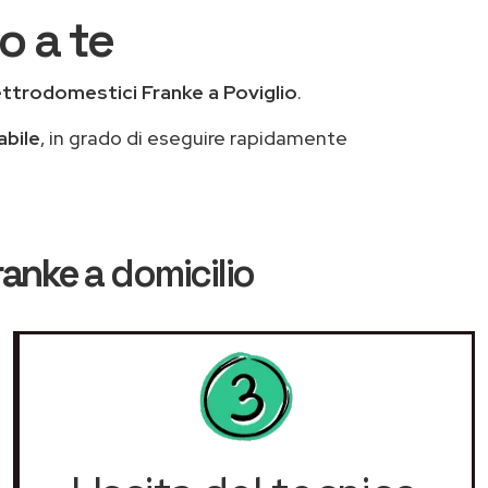
o a te
ettrodomestici Franke a Poviglio
.
abile
, in grado di eseguire rapidamente
ranke
a domicilio