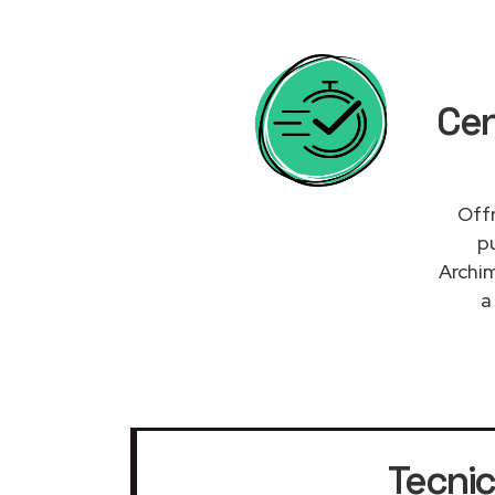
Cen
Offr
p
Archim
Tecnici