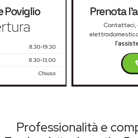
e
Poviglio
Prenota l'a
rtura
Contattaci, 
elettrodomestico
l'assist
8.30-19.30
8.30-13.00
Chiuso
Professionalità e co