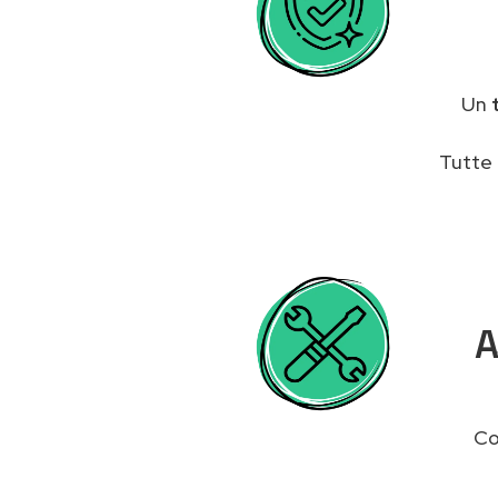
Un
Tutte 
A
Co