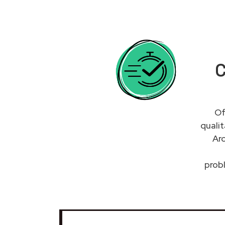
C
Of
quali
Arc
probl