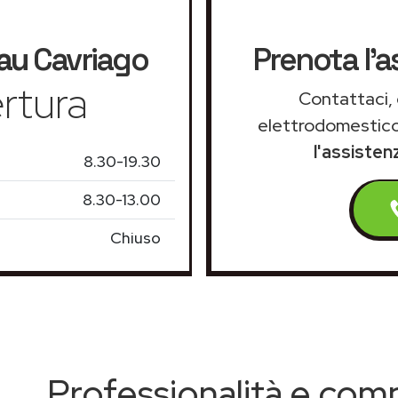
au
Cavriago
Prenota l'a
rtura
Contattaci, 
elettrodomestico
l'assiste
8.30-19.30
8.30-13.00
Chiuso
Professionalità e co