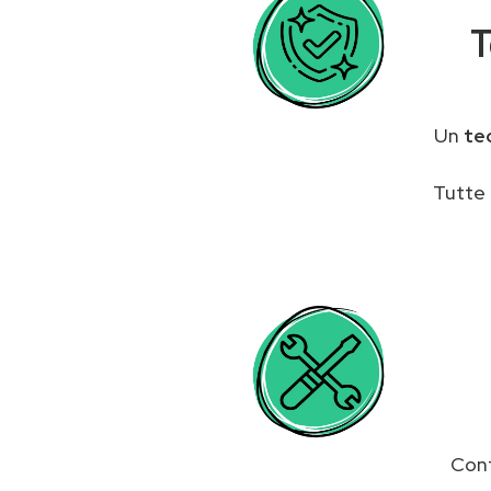
T
Un
te
Tutte 
Cont