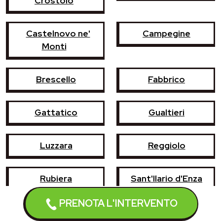
Crostolo
Castelnovo ne'
Campegine
Monti
Brescello
Fabbrico
Gattatico
Gualtieri
Luzzara
Reggiolo
Rubiera
Sant'Ilario d'Enza
PRENOTA L'INTERVENTO