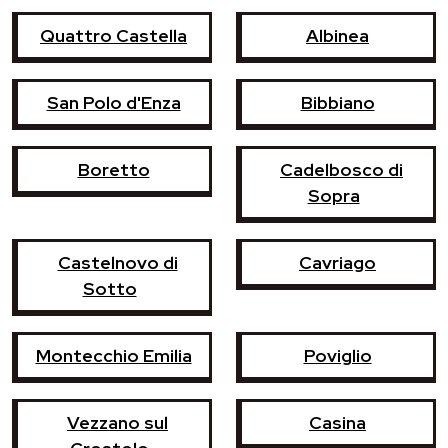
Quattro Castella
Albinea
San Polo d'Enza
Bibbiano
Boretto
Cadelbosco di
Sopra
Castelnovo di
Cavriago
Sotto
Montecchio Emilia
Poviglio
Vezzano sul
Casina