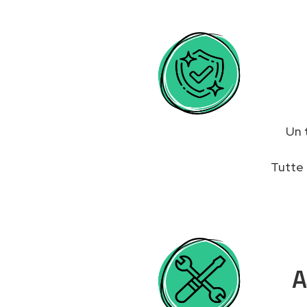
Un
Tutte 
A