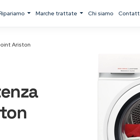
ripariamo
marche trattate
chi siamo
contatt
oint Ariston
tenza
ston