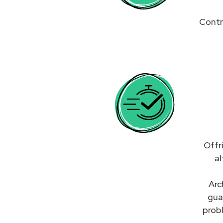
Contr
Offr
al
Arc
gua
probl