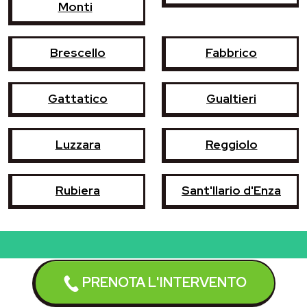
Monti
Brescello
Fabbrico
Gattatico
Gualtieri
Luzzara
Reggiolo
Rubiera
Sant'Ilario d'Enza
Prenota l'intervento
PRENOTA L'INTERVENTO