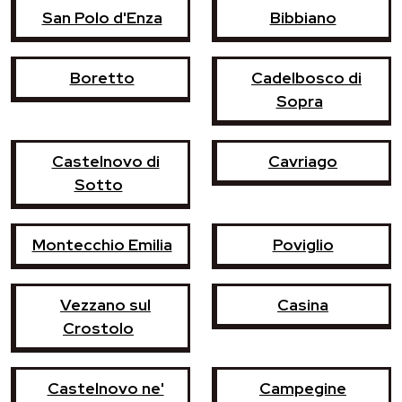
San Polo d'Enza
Bibbiano
Boretto
Cadelbosco di
Sopra
Castelnovo di
Cavriago
Sotto
Montecchio Emilia
Poviglio
Vezzano sul
Casina
Crostolo
Castelnovo ne'
Campegine