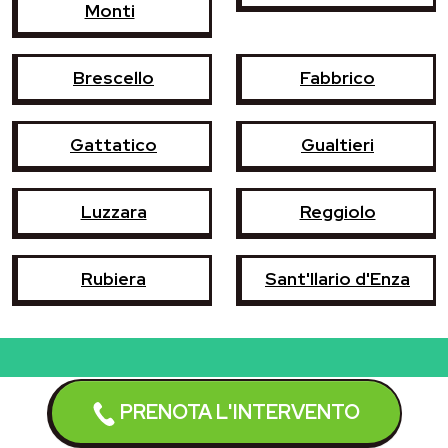
Monti
Brescello
Fabbrico
Gattatico
Gualtieri
Luzzara
Reggiolo
Rubiera
Sant'Ilario d'Enza
Prenota l'intervento
PRENOTA L'INTERVENTO