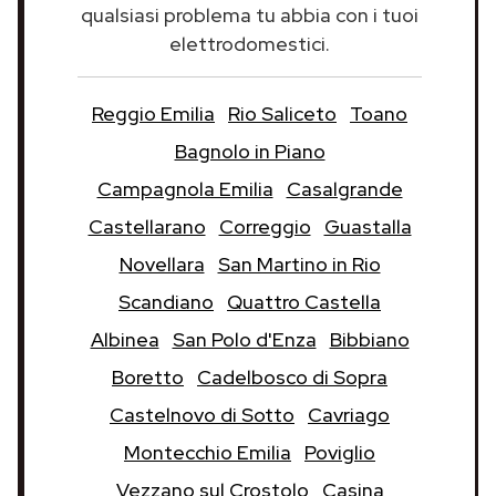
qualsiasi problema tu abbia con i tuoi
elettrodomestici.
Reggio Emilia
Rio Saliceto
Toano
Bagnolo in Piano
Campagnola Emilia
Casalgrande
Castellarano
Correggio
Guastalla
Novellara
San Martino in Rio
Scandiano
Quattro Castella
Albinea
San Polo d'Enza
Bibbiano
Boretto
Cadelbosco di Sopra
Castelnovo di Sotto
Cavriago
Montecchio Emilia
Poviglio
Vezzano sul Crostolo
Casina