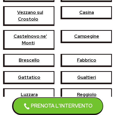
Vezzano sul
Casina
Crostolo
Castelnovo ne'
Campegine
Monti
Brescello
Fabbrico
Gattatico
Gualtieri
Luzzara
Reggiolo
PRENOTA L'INTERVENTO
Rubiera
Sant'Ilario d'Enza