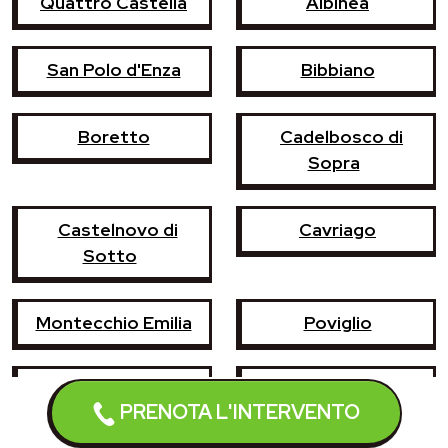
Quattro Castella
Albinea
San Polo d'Enza
Bibbiano
Boretto
Cadelbosco di
Sopra
Castelnovo di
Cavriago
Sotto
Montecchio Emilia
Poviglio
Vezzano sul
Casina
PRENOTA L'INTERVENTO
Crostolo