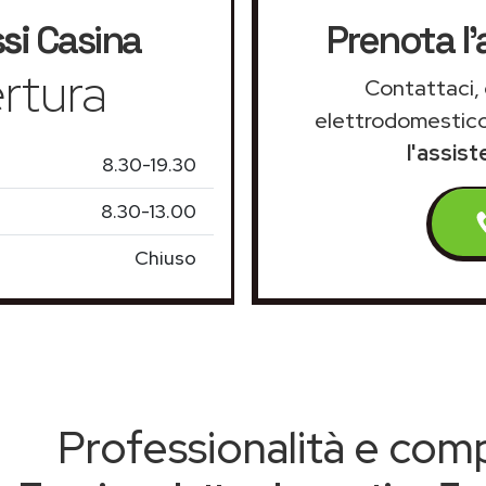
si
Casina
Prenota l'
rtura
Contattaci, 
elettrodomestico
l'assis
8.30-19.30
8.30-13.00
Chiuso
Professionalità e co