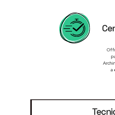
Cen
Offr
p
Archi
a
Tecnic