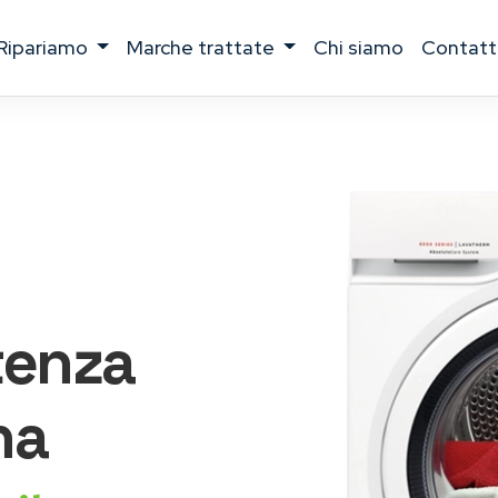
ripariamo
marche trattate
chi siamo
contatt
tenza
na