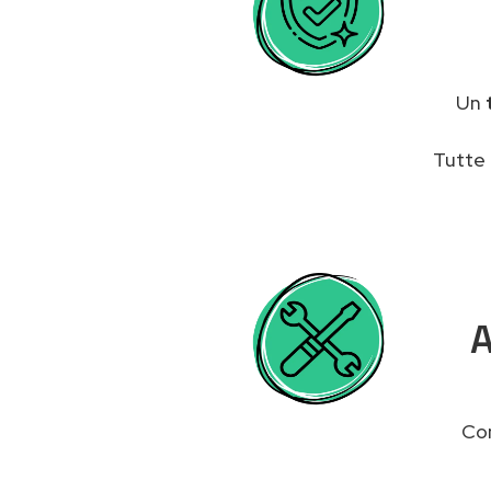
Un
Tutte 
A
Con