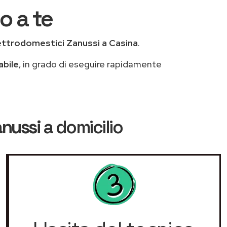
o a te
ettrodomestici Zanussi a Casina
.
abile
, in grado di eseguire rapidamente
anussi
a domicilio