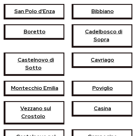
San Polo d'Enza
Bibbiano
Boretto
Cadelbosco di
Sopra
Castelnovo di
Cavriago
Sotto
Montecchio Emilia
Poviglio
Vezzano sul
Casina
Crostolo