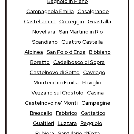
Bagnolo in Piano
Campagnola Emilia
Casalgrande
Castellarano
Correggio
Guastalla
Novellara
San Martino in Rio
Scandiano
Quattro Castella
Albinea
San Polo d'Enza
Bibbiano
Boretto
Cadelbosco di Sopra
Castelnovo di Sotto
Cavriago
Montecchio Emilia
Poviglio
Vezzano sul Crostolo
Casina
Castelnovo ne' Monti
Campegine
Brescello
Fabbrico
Gattatico
Gualtieri
Luzzara
Reggiolo
Rubiera
Sant'Ilario d'Enza