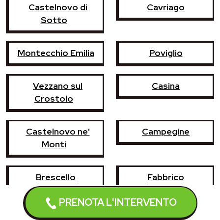
Castelnovo di
Cavriago
Sotto
Montecchio Emilia
Poviglio
Vezzano sul
Casina
Crostolo
Castelnovo ne'
Campegine
Monti
Brescello
Fabbrico
PRENOTA L'INTERVENTO
Gattatico
Gualtieri