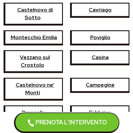
Castelnovo di
Cavriago
Sotto
Montecchio Emilia
Poviglio
Vezzano sul
Casina
Crostolo
Castelnovo ne'
Campegine
Monti
Brescello
Fabbrico
PRENOTA L'INTERVENTO
Gattatico
Gualtieri