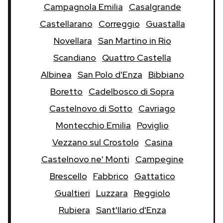
Campagnola Emilia
Casalgrande
Castellarano
Correggio
Guastalla
Novellara
San Martino in Rio
Scandiano
Quattro Castella
Albinea
San Polo d'Enza
Bibbiano
Boretto
Cadelbosco di Sopra
Castelnovo di Sotto
Cavriago
Montecchio Emilia
Poviglio
Vezzano sul Crostolo
Casina
Castelnovo ne' Monti
Campegine
Brescello
Fabbrico
Gattatico
Gualtieri
Luzzara
Reggiolo
Rubiera
Sant'Ilario d'Enza