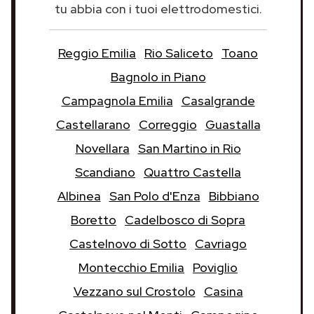
tu abbia con i tuoi elettrodomestici.
Reggio Emilia
Rio Saliceto
Toano
Bagnolo in Piano
Campagnola Emilia
Casalgrande
Castellarano
Correggio
Guastalla
Novellara
San Martino in Rio
Scandiano
Quattro Castella
Albinea
San Polo d'Enza
Bibbiano
Boretto
Cadelbosco di Sopra
Castelnovo di Sotto
Cavriago
Montecchio Emilia
Poviglio
Vezzano sul Crostolo
Casina