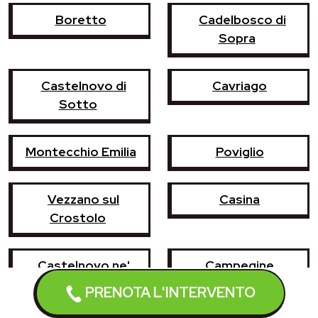
Boretto
Cadelbosco di
Sopra
Castelnovo di
Cavriago
Sotto
Montecchio Emilia
Poviglio
Vezzano sul
Casina
Crostolo
Castelnovo ne'
Campegine
Monti
PRENOTA L'INTERVENTO