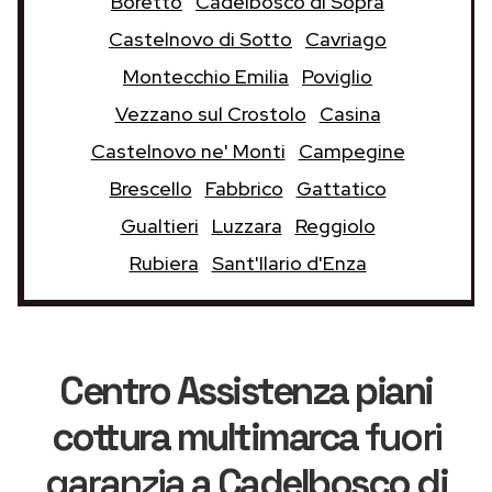
Boretto
Cadelbosco di Sopra
Castelnovo di Sotto
Cavriago
Montecchio Emilia
Poviglio
Vezzano sul Crostolo
Casina
Castelnovo ne' Monti
Campegine
Brescello
Fabbrico
Gattatico
Gualtieri
Luzzara
Reggiolo
Rubiera
Sant'Ilario d'Enza
Centro Assistenza piani
cottura multimarca
fuori
garanzia
a Cadelbosco di