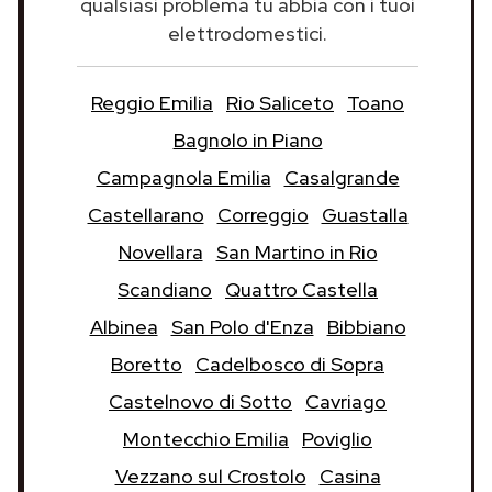
qualsiasi problema tu abbia con i tuoi
elettrodomestici.
Reggio Emilia
Rio Saliceto
Toano
Bagnolo in Piano
Campagnola Emilia
Casalgrande
Castellarano
Correggio
Guastalla
Novellara
San Martino in Rio
Scandiano
Quattro Castella
Albinea
San Polo d'Enza
Bibbiano
Boretto
Cadelbosco di Sopra
Castelnovo di Sotto
Cavriago
Montecchio Emilia
Poviglio
Vezzano sul Crostolo
Casina