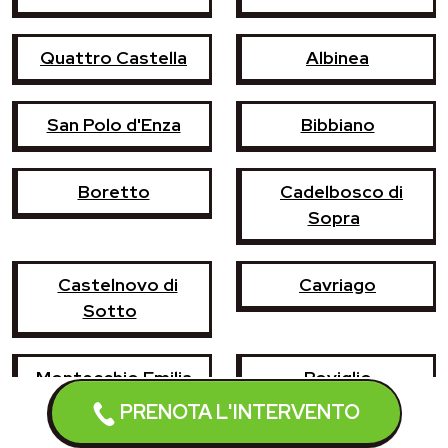
Quattro Castella
Albinea
San Polo d'Enza
Bibbiano
Boretto
Cadelbosco di
Sopra
Castelnovo di
Cavriago
Sotto
Montecchio Emilia
Poviglio
PRENOTA L'INTERVENTO
Vezzano sul
Casina