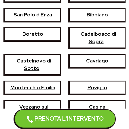
San Polo d'Enza
Bibbiano
Boretto
Cadelbosco di
Sopra
Castelnovo di
Cavriago
Sotto
Montecchio Emilia
Poviglio
Vezzano sul
Casina
Crostolo
PRENOTA L'INTERVENTO