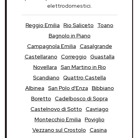
elettrodomestici.
Reggio Emilia
Rio Saliceto
Toano
Bagnolo in Piano
Campagnola Emilia
Casalgrande
Castellarano
Correggio
Guastalla
Novellara
San Martino in Rio
Scandiano
Quattro Castella
Albinea
San Polo d'Enza
Bibbiano
Boretto
Cadelbosco di Sopra
Castelnovo di Sotto
Cavriago
Montecchio Emilia
Poviglio
Vezzano sul Crostolo
Casina