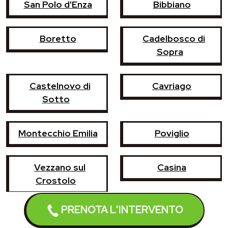
San Polo d'Enza
Bibbiano
Boretto
Cadelbosco di
Sopra
Castelnovo di
Cavriago
Sotto
Montecchio Emilia
Poviglio
Vezzano sul
Casina
Crostolo
PRENOTA L'INTERVENTO
Castelnovo ne'
Campegine
Monti