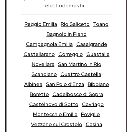
elettrodomestici.
Reggio Emilia
Rio Saliceto
Toano
Bagnolo in Piano
Campagnola Emilia
Casalgrande
Castellarano
Correggio
Guastalla
Novellara
San Martino in Rio
Scandiano
Quattro Castella
Albinea
San Polo d'Enza
Bibbiano
Boretto
Cadelbosco di Sopra
Castelnovo di Sotto
Cavriago
Montecchio Emilia
Poviglio
Vezzano sul Crostolo
Casina