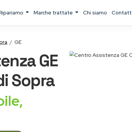
ripariamo
marche trattate
chi siamo
contatt
pra
GE
tenza
GE
i Sopra
ile,