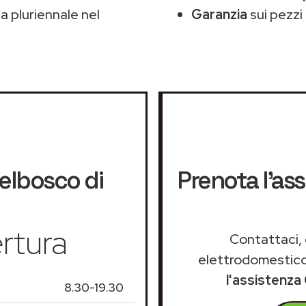
 pluriennale nel
Garanzia
sui pezzi 
lbosco di
Prenota l'as
rtura
Contattaci, 
elettrodomestico
l'assistenza
8.30-19.30