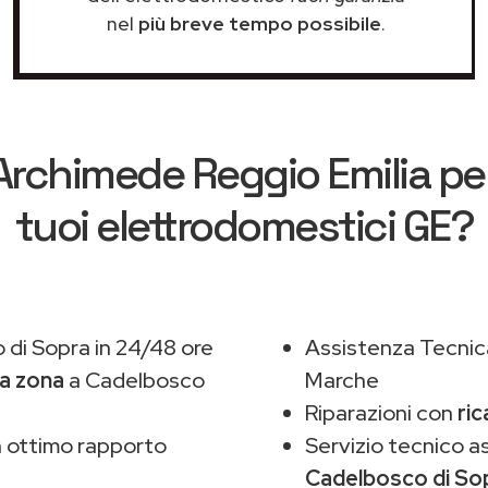
nel
più breve tempo possibile
.
Archimede Reggio Emilia
per
tuoi elettrodomestici GE?
di Sopra in 24/48 ore
Assistenza Tecnic
ua zona
a Cadelbosco
Marche
Riparazioni con
ric
 ottimo rapporto
Servizio tecnico 
Cadelbosco di So