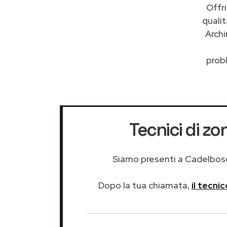
Offr
quali
Archi
probl
Tecnici di z
Siamo presenti a Cadelbosco 
Dopo la tua chiamata,
il tecni