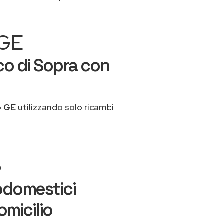
 GE
co di Sopra con
o GE
utilizzando solo ricambi
o
odomestici
micilio