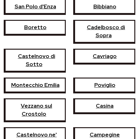
San Polo d'Enza
Bibbiano
Boretto
Cadelbosco di
Sopra
Castelnovo di
Cavriago
Sotto
Montecchio Emilia
Poviglio
Vezzano sul
Casina
Crostolo
Castelnovo ne'
Campegine