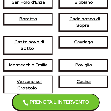
San Polo d'Enza
Bibbiano
Boretto
Cadelbosco di
Sopra
Castelnovo di
Cavriago
Sotto
Montecchio Emilia
Poviglio
Vezzano sul
Casina
Crostolo
PRENOTA L'INTERVENTO
Castelnovo ne'
Campegine
Monti