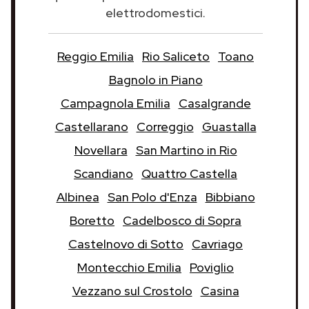
elettrodomestici.
Reggio Emilia
Rio Saliceto
Toano
Bagnolo in Piano
Campagnola Emilia
Casalgrande
Castellarano
Correggio
Guastalla
Novellara
San Martino in Rio
Scandiano
Quattro Castella
Albinea
San Polo d'Enza
Bibbiano
Boretto
Cadelbosco di Sopra
Castelnovo di Sotto
Cavriago
Montecchio Emilia
Poviglio
Vezzano sul Crostolo
Casina