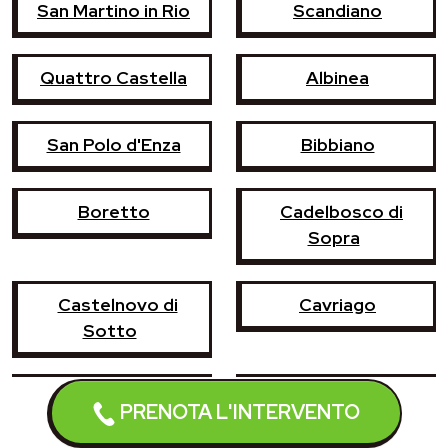
San Martino in Rio
Scandiano
Quattro Castella
Albinea
San Polo d'Enza
Bibbiano
Boretto
Cadelbosco di
Sopra
Castelnovo di
Cavriago
Sotto
Montecchio Emilia
Poviglio
PRENOTA L'INTERVENTO