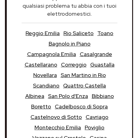
qualsiasi problema tu abbia con i tuoi
elettrodomestici.
Reggio Emilia
Rio Saliceto
Toano
Bagnolo in Piano
Campagnola Emilia
Casalgrande
Castellarano
Correggio
Guastalla
Novellara
San Martino in Rio
Scandiano
Quattro Castella
Albinea
San Polo d'Enza
Bibbiano
Boretto
Cadelbosco di Sopra
Castelnovo di Sotto
Cavriago
Montecchio Emilia
Poviglio
Vezzano sul Crostolo
Casina