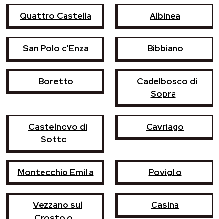
Quattro Castella
Albinea
San Polo d'Enza
Bibbiano
Boretto
Cadelbosco di
Sopra
Castelnovo di
Cavriago
Sotto
Montecchio Emilia
Poviglio
Vezzano sul
Casina
Crostolo