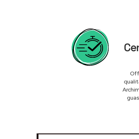
Cen
Off
quali
Archim
guas