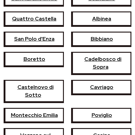
Quattro Castella
Albinea
San Polo d'Enza
Bibbiano
Boretto
Cadelbosco di
Sopra
Castelnovo di
Cavriago
Sotto
Montecchio Emilia
Poviglio