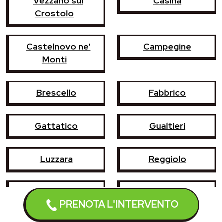
Vezzano sul
Casina
Crostolo
Castelnovo ne'
Campegine
Monti
Brescello
Fabbrico
Gattatico
Gualtieri
Luzzara
Reggiolo
Rubiera
Sant'Ilario d'Enza
PRENOTA L'INTERVENTO