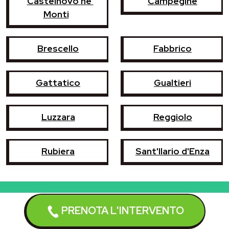
Castelnovo ne'
Campegine
Monti
Brescello
Fabbrico
Gattatico
Gualtieri
Luzzara
Reggiolo
Rubiera
Sant'Ilario d'Enza
PRENOTA L'INTERVENTO
Prenota l'intervento