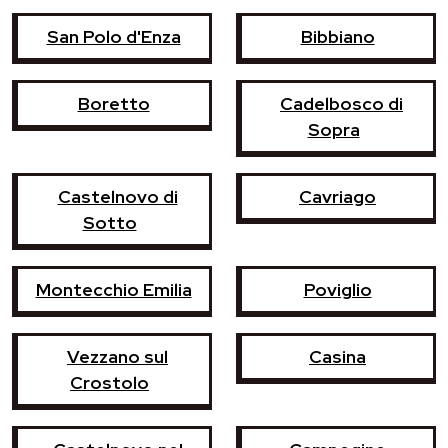
San Polo d'Enza
Bibbiano
Boretto
Cadelbosco di
Sopra
Castelnovo di
Cavriago
Sotto
Montecchio Emilia
Poviglio
Vezzano sul
Casina
Crostolo