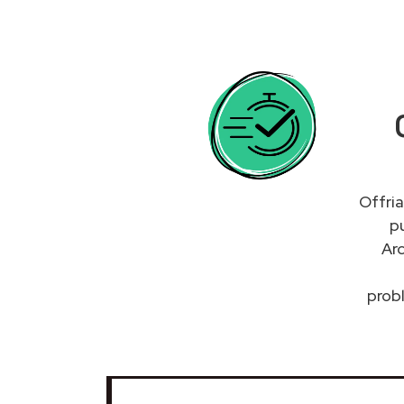
Offria
p
Arc
probl