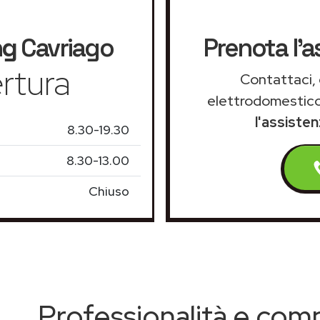
ng
Cavriago
Prenota l'a
rtura
Contattaci, 
elettrodomestico
l'assiste
8.30-19.30
8.30-13.00
Chiuso
Professionalità e co