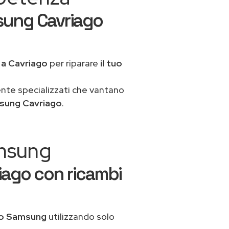
sung Cavriago
a
a Cavriago
per riparare
il tuo
ente specializzati che vantano
sung Cavriago
.
amsung
iago con ricambi
co Samsung
utilizzando solo