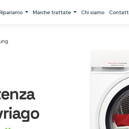
ripariamo
marche trattate
chi siamo
contatt
ung
tenza
riago