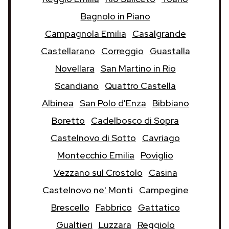
Bagnolo in Piano
Campagnola Emilia
Casalgrande
Castellarano
Correggio
Guastalla
Novellara
San Martino in Rio
Scandiano
Quattro Castella
Albinea
San Polo d'Enza
Bibbiano
Boretto
Cadelbosco di Sopra
Castelnovo di Sotto
Cavriago
Montecchio Emilia
Poviglio
Vezzano sul Crostolo
Casina
Castelnovo ne' Monti
Campegine
Brescello
Fabbrico
Gattatico
Gualtieri
Luzzara
Reggiolo