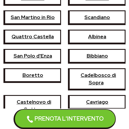
San Martino in Rio
Scandiano
Quattro Castella
Albinea
San Polo d'Enza
Bibbiano
Boretto
Cadelbosco di
Sopra
Castelnovo di
Cavriago
Sotto
PRENOTA L'INTERVENTO
Montecchio Emilia
Poviglio