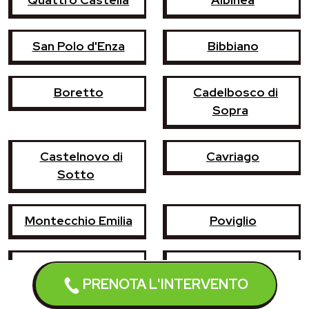
San Polo d'Enza
Bibbiano
Boretto
Cadelbosco di
Sopra
Castelnovo di
Cavriago
Sotto
Montecchio Emilia
Poviglio
Vezzano sul
Casina
PRENOTA L'INTERVENTO
Crostolo