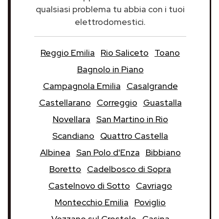
qualsiasi problema tu abbia con i tuoi
elettrodomestici.
Reggio Emilia
Rio Saliceto
Toano
Bagnolo in Piano
Campagnola Emilia
Casalgrande
Castellarano
Correggio
Guastalla
Novellara
San Martino in Rio
Scandiano
Quattro Castella
Albinea
San Polo d'Enza
Bibbiano
Boretto
Cadelbosco di Sopra
Castelnovo di Sotto
Cavriago
Montecchio Emilia
Poviglio
Vezzano sul Crostolo
Casina