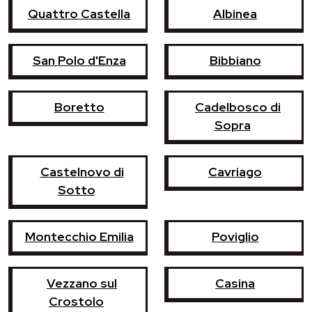
Quattro Castella
Albinea
San Polo d'Enza
Bibbiano
Boretto
Cadelbosco di
Sopra
Castelnovo di
Cavriago
Sotto
Montecchio Emilia
Poviglio
Vezzano sul
Casina
Crostolo