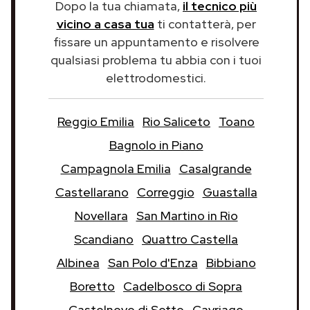
Dopo la tua chiamata,
il tecnico più
vicino a casa tua
ti contatterà, per
fissare un appuntamento e risolvere
qualsiasi problema tu abbia con i tuoi
elettrodomestici.
Reggio Emilia
Rio Saliceto
Toano
Bagnolo in Piano
Campagnola Emilia
Casalgrande
Castellarano
Correggio
Guastalla
Novellara
San Martino in Rio
Scandiano
Quattro Castella
Albinea
San Polo d'Enza
Bibbiano
Boretto
Cadelbosco di Sopra
Castelnovo di Sotto
Cavriago