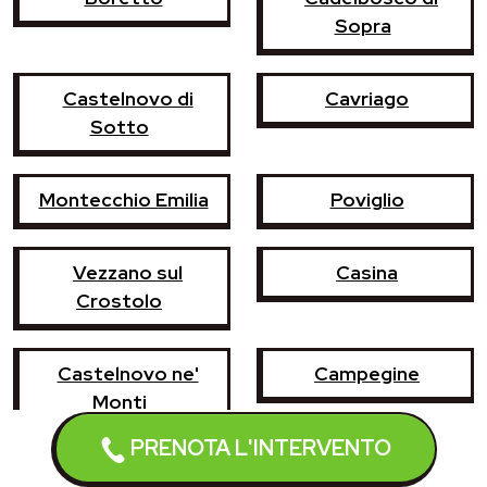
Sopra
Castelnovo di
Cavriago
Sotto
Montecchio Emilia
Poviglio
Vezzano sul
Casina
Crostolo
Castelnovo ne'
Campegine
Monti
PRENOTA L'INTERVENTO
Brescello
Fabbrico