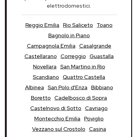
elettrodomestici.
Reggio Emilia
Rio Saliceto
Toano
Bagnolo in Piano
Campagnola Emilia
Casalgrande
Castellarano
Correggio
Guastalla
Novellara
San Martino in Rio
Scandiano
Quattro Castella
Albinea
San Polo d'Enza
Bibbiano
Boretto
Cadelbosco di Sopra
Castelnovo di Sotto
Cavriago
Montecchio Emilia
Poviglio
Vezzano sul Crostolo
Casina