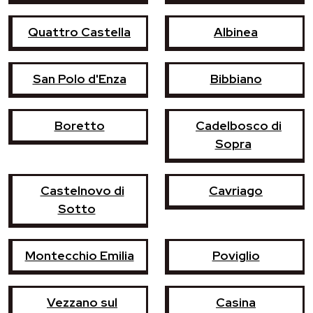
Quattro Castella
Albinea
San Polo d'Enza
Bibbiano
Boretto
Cadelbosco di
Sopra
Castelnovo di
Cavriago
Sotto
Montecchio Emilia
Poviglio
Vezzano sul
Casina