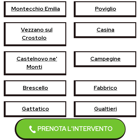
Montecchio Emilia
Poviglio
Vezzano sul
Casina
Crostolo
Castelnovo ne'
Campegine
Monti
Brescello
Fabbrico
Gattatico
Gualtieri
PRENOTA L'INTERVENTO
Luzzara
Reggiolo