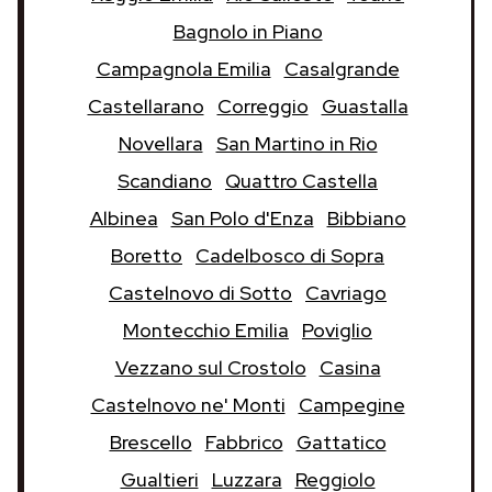
Bagnolo in Piano
Campagnola Emilia
Casalgrande
Castellarano
Correggio
Guastalla
Novellara
San Martino in Rio
Scandiano
Quattro Castella
Albinea
San Polo d'Enza
Bibbiano
Boretto
Cadelbosco di Sopra
Castelnovo di Sotto
Cavriago
Montecchio Emilia
Poviglio
Vezzano sul Crostolo
Casina
Castelnovo ne' Monti
Campegine
Brescello
Fabbrico
Gattatico
Gualtieri
Luzzara
Reggiolo