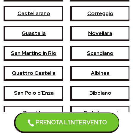
Castellarano
Correggio
Guastalla
Novellara
San Martino in Rio
Scandiano
Quattro Castella
Albinea
San Polo d'Enza
Bibbiano
Boretto
Cadelbosco di
Sopra
PRENOTA L'INTERVENTO