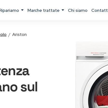
ripariamo
marche trattate
chi siamo
contatt
tolo
Ariston
tenza
no sul