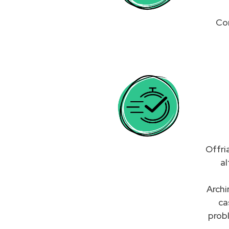
Con
Offri
al
Archi
ca
probl