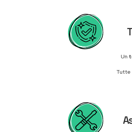
T
Un
t
Tutte 
As