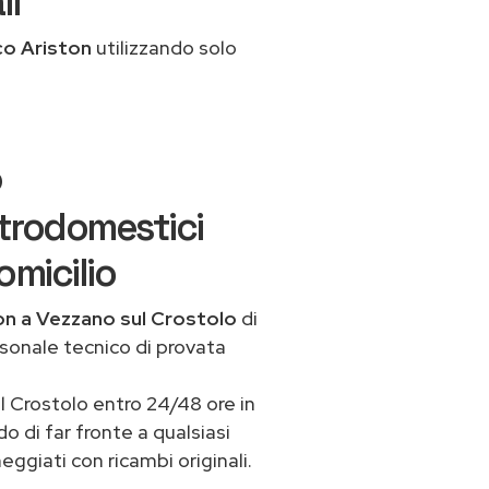
li
co Ariston
utilizzando solo
o
ttrodomestici
omicilio
on a Vezzano sul Crostolo
di
rsonale tecnico di provata
l Crostolo entro 24/48 ore in
do di far fronte a qualsiasi
ggiati con ricambi originali.