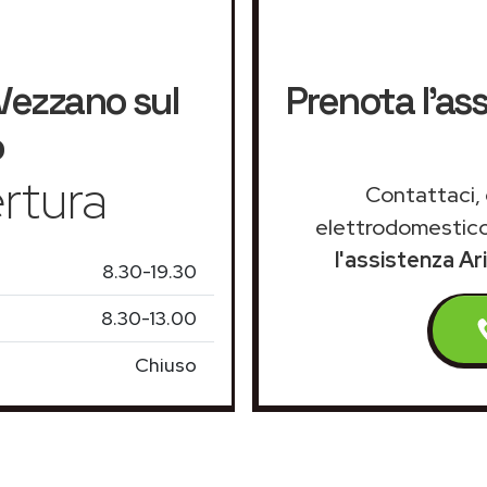
Vezzano sul
Prenota l'as
o
rtura
Contattaci, 
elettrodomestico
l'assistenza Ar
8.30-19.30
8.30-13.00
Chiuso