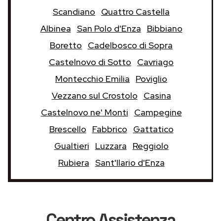
Scandiano
Quattro Castella
Albinea
San Polo d'Enza
Bibbiano
Boretto
Cadelbosco di Sopra
Castelnovo di Sotto
Cavriago
Montecchio Emilia
Poviglio
Vezzano sul Crostolo
Casina
Castelnovo ne' Monti
Campegine
Brescello
Fabbrico
Gattatico
Gualtieri
Luzzara
Reggiolo
Rubiera
Sant'Ilario d'Enza
Centro Assistenza