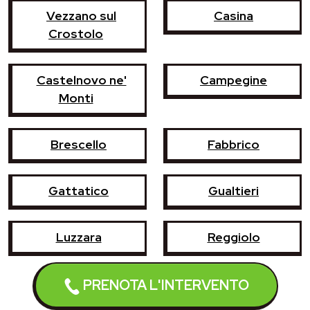
Vezzano sul
Casina
Crostolo
Castelnovo ne'
Campegine
Monti
Brescello
Fabbrico
Gattatico
Gualtieri
Luzzara
Reggiolo
Rubiera
Sant'Ilario d'Enza
PRENOTA L'INTERVENTO