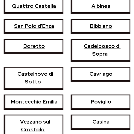
Quattro Castella
Albinea
San Polo d'Enza
Bibbiano
Boretto
Cadelbosco di
Sopra
Castelnovo di
Cavriago
Sotto
Montecchio Emilia
Poviglio
Vezzano sul
Casina
Crostolo