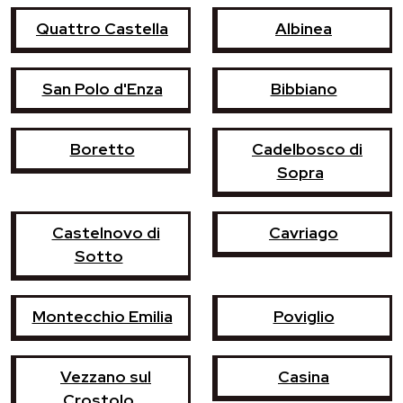
Quattro Castella
Albinea
San Polo d'Enza
Bibbiano
Boretto
Cadelbosco di
Sopra
Castelnovo di
Cavriago
Sotto
Montecchio Emilia
Poviglio
Vezzano sul
Casina
Crostolo