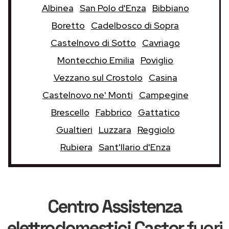
Albinea
San Polo d'Enza
Bibbiano
Boretto
Cadelbosco di Sopra
Castelnovo di Sotto
Cavriago
Montecchio Emilia
Poviglio
Vezzano sul Crostolo
Casina
Castelnovo ne' Monti
Campegine
Brescello
Fabbrico
Gattatico
Gualtieri
Luzzara
Reggiolo
Rubiera
Sant'Ilario d'Enza
Centro Assistenza
elettrodomestici Castor
fuori