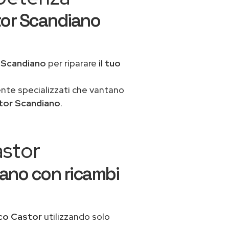
tor Scandiano
 Scandiano
per riparare
il tuo
ente specializzati che vantano
tor Scandiano
.
astor
iano con ricambi
co Castor
utilizzando solo