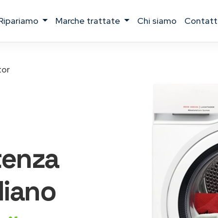
ripariamo
marche trattate
chi siamo
contatt
tor
tenza
iano