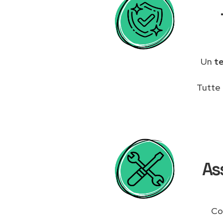
Un
t
Tutte 
As
Co