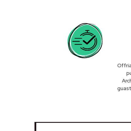
Offri
p
Arc
guas