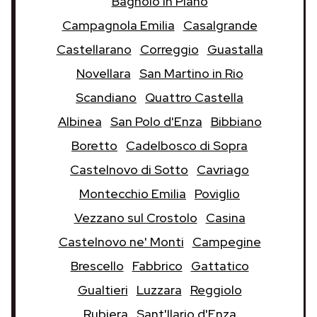
Bagnolo in Piano
Campagnola Emilia
Casalgrande
Castellarano
Correggio
Guastalla
Novellara
San Martino in Rio
Scandiano
Quattro Castella
Albinea
San Polo d'Enza
Bibbiano
Boretto
Cadelbosco di Sopra
Castelnovo di Sotto
Cavriago
Montecchio Emilia
Poviglio
Vezzano sul Crostolo
Casina
Castelnovo ne' Monti
Campegine
Brescello
Fabbrico
Gattatico
Gualtieri
Luzzara
Reggiolo
Rubiera
Sant'Ilario d'Enza