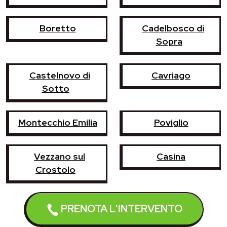
Boretto
Cadelbosco di
Sopra
Castelnovo di
Cavriago
Sotto
Montecchio Emilia
Poviglio
Vezzano sul
Casina
Crostolo
Castelnovo ne'
Campegine
PRENOTA L'INTERVENTO
Monti