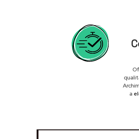
C
Of
quali
Archim
a
e