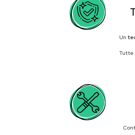
T
Un
te
Tutte 
Cont