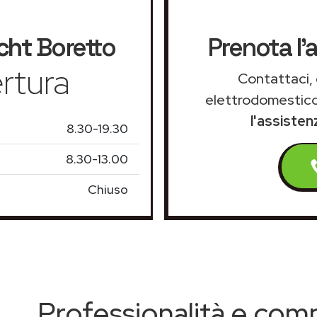
cht
Boretto
Prenota l'
rtura
Contattaci, 
elettrodomestico
l'assiste
8.30-19.30
8.30-13.00
Chiuso
Professionalità e co