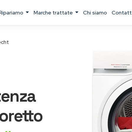
ripariamo
marche trattate
chi siamo
contatt
echt
tenza
oretto