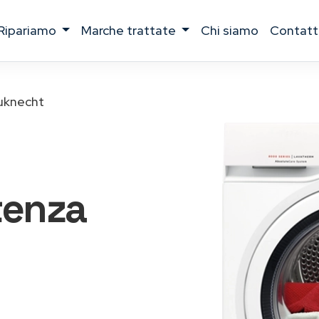
ripariamo
marche trattate
chi siamo
contatt
uknecht
tenza