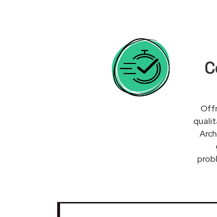
C
Offr
quali
Arch
probl