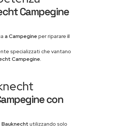
necht Campegine
ua
a Campegine
per riparare
il
ente specializzati che vantano
necht Campegine
.
uknecht
 Campegine con
o Bauknecht
utilizzando solo