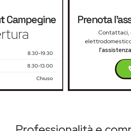
t
Campegine
Prenota l'a
rtura
Contattaci, 
elettrodomestico
l'assisten
8.30-19.30
8.30-13.00
Chiuso
Professionalità e co