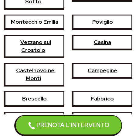
Sotto
Montecchio Emilia
Poviglio
Vezzano sul
Casina
Crostolo
Castelnovo ne'
Campegine
Monti
Brescello
Fabbrico
Gattatico
Gualtieri
PRENOTA L'INTERVENTO