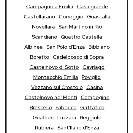
Campagnola Emilia
Casalgrande
Castellarano
Correggio
Guastalla
Novellara
San Martino in Rio
Scandiano
Quattro Castella
Albinea
San Polo d'Enza
Bibbiano
Boretto
Cadelbosco di Sopra
Castelnovo di Sotto
Cavriago
Montecchio Emilia
Poviglio
Vezzano sul Crostolo
Casina
Castelnovo ne' Monti
Campegine
Brescello
Fabbrico
Gattatico
Gualtieri
Luzzara
Reggiolo
Rubiera
Sant'Ilario d'Enza